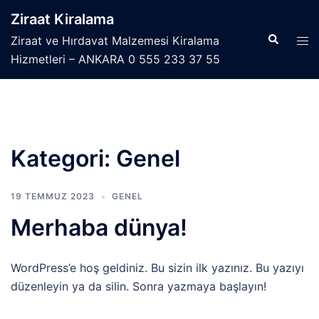
İçeriğe
Ziraat Kiralama
atla
Search
Tog
Ziraat ve Hırdavat Malzemesi Kiralama
men
Hizmetleri – ANKARA 0 555 233 37 55
Kategori:
Genel
19 TEMMUZ 2023
GENEL
Merhaba dünya!
WordPress’e hoş geldiniz. Bu sizin ilk yazınız. Bu yazıyı
düzenleyin ya da silin. Sonra yazmaya başlayın!